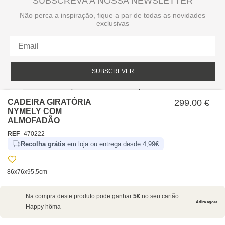
SUBSCREVA A NOSSA NEWSLETTER
Não perca a inspiração, fique a par de todas as novidades
exclusivas
SUBSCREVER
Li e aceito a política de privacidade da hôma.
Política de privacidade
CADEIRA GIRATÓRIA
299.00 €
NYMELY COM
ALMOFADÃO
REF
470222
Recolha grátis
em loja ou entrega desde 4,99€
86x76x95,5cm
SOBRE NÓS
Na compra deste produto pode ganhar
5€
no seu cartão
EMPRESA
Adira agora
Happy hôma
RECRUTAMENTO
POLÍTICAS