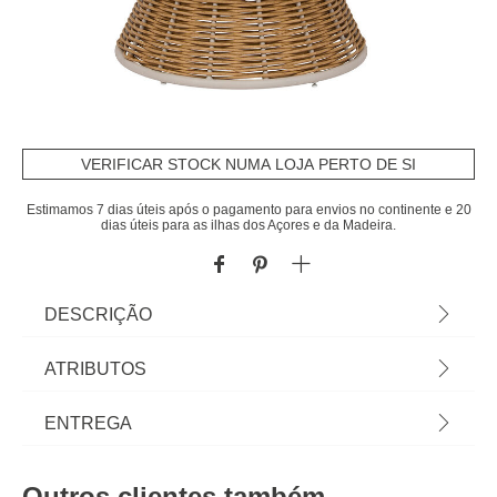
VERIFICAR STOCK NUMA LOJA PERTO DE SI
Estimamos 7 dias úteis após o pagamento para envios no continente e 20
dias úteis para as ilhas dos Açores e da Madeira.
DESCRIÇÃO
Cadeira rotativa NYMELY com almofadão |
ATRIBUTOS
86x76x95,5cm | Rattan sintético | Estrutura com
tratamento epóxi antiferrugem | Estrutura com
Material
rattan
ENTREGA
tratamento galvanizado anticorrosivo | Almofada
removível | Tecido hidrorrepelente para que a água
Peso do Produto
21,90
Prazos de entrega:
deslize sem penetrar | Cor: Bege | Material: Rattan
Outros clientes também