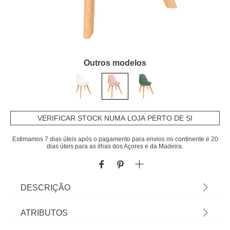
Outros modelos
VERIFICAR STOCK NUMA LOJA PERTO DE SI
Estimamos 7 dias úteis após o pagamento para envios no continente e 20
dias úteis para as ilhas dos Açores e da Madeira.
DESCRIÇÃO
Cadeira BAYA rosa | 38,5x31x55cm | Descubra a
ATRIBUTOS
nossa coleção de mobiliário infantil! Com hôma