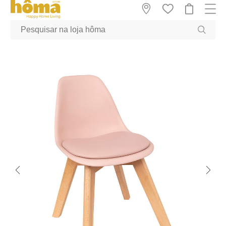
GTM-MFRK69Z true