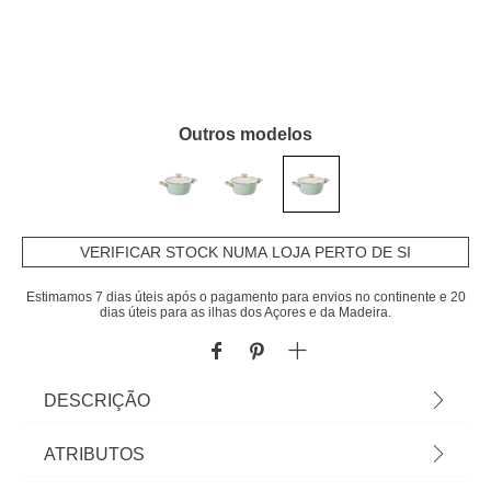
Outros modelos
VERIFICAR STOCK NUMA LOJA PERTO DE SI
Estimamos 7 dias úteis após o pagamento para envios no continente e 20
dias úteis para as ilhas dos Açores e da Madeira.
DESCRIÇÃO
Caçarola Hera Antiaderente Com Tampa De Vidro
ATRIBUTOS
Temperado 28cm | Recomendamos lavar apenas à