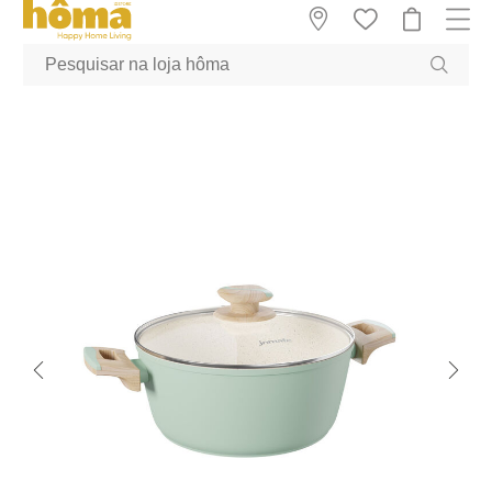
GTM-MFRK69Z true