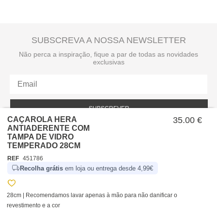
SUBSCREVA A NOSSA NEWSLETTER
Não perca a inspiração, fique a par de todas as novidades
exclusivas
SUBSCREVER
CAÇAROLA HERA
35.00 €
ANTIADERENTE COM
Li e aceito a política de privacidade da hôma.
Política de privacidade
TAMPA DE VIDRO
TEMPERADO 28CM
REF
451786
Recolha grátis
em loja ou entrega desde 4,99€
28cm | Recomendamos lavar apenas à mão para não danificar o
revestimento e a cor
SOBRE NÓS