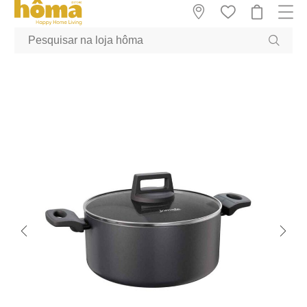
GTM-MFRK69Z true