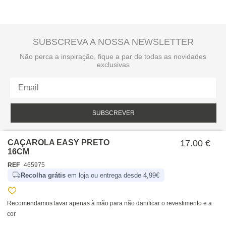
SUBSCREVA A NOSSA NEWSLETTER
Não perca a inspiração, fique a par de todas as novidades
exclusivas
SUBSCREVER
Li e aceito a política de privacidade da hôma.
Política de privacidade
CAÇAROLA EASY PRETO
17.00 €
16CM
REF
465975
Recolha grátis
em loja ou entrega desde 4,99€
Recomendamos lavar apenas à mão para não danificar o revestimento e a
cor
SOBRE NÓS