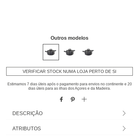
Outros modelos
VERIFICAR STOCK NUMA LOJA PERTO DE SI
Estimamos 7 dias úteis após o pagamento para envios no continente e 20
dias úteis para as ilhas dos Açores e da Madeira.
DESCRIÇÃO
Caçarola EASY preto 16cm | Recomendamos
ATRIBUTOS
lavar apenas à mão para não danificar o