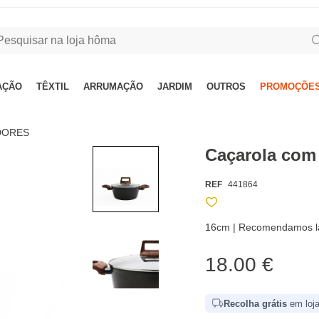
AÇÃO
TÊXTIL
ARRUMAÇÃO
JARDIM
OUTROS
PROMOÇÕES
DORES
Caçarola com
REF
441864
16cm | Recomendamos lav
18.00 €
Recolha grátis
em loja