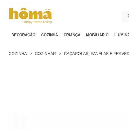
GTM-MFRK69Z true
DECORAÇÃO
COZINHA
CRIANÇA
MOBILIÁRIO
ILUMIN
COZINHA
>
COZINHAR
>
CAÇAROLAS, PANELAS E FERVE