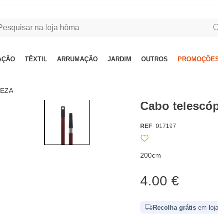
AÇÃO
TÊXTIL
ARRUMAÇÃO
JARDIM
OUTROS
PROMOÇÕES
PEZA
Cabo telescó
REF
017197
200cm
4.00 €
Recolha grátis
em loja