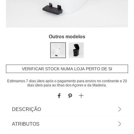
Outros modelos
VERIFICAR STOCK NUMA LOJA PERTO DE SI
Estimamos 7 dias úteis após o pagamento para envios no continente e 20
dias úteis para as ilhas dos Açores e da Madeira.
DESCRIÇÃO
Balde WC Branco Com Pedal 10l | Os acessórios
ATRIBUTOS
de casa de banho e de organização são