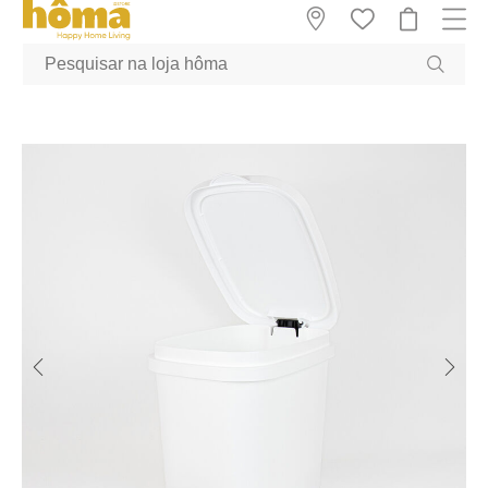
GTM-MFRK69Z true