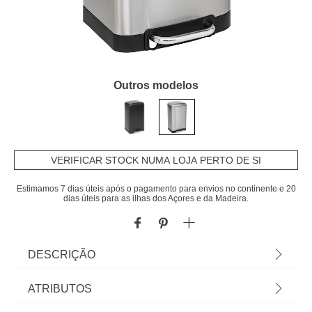
Outros modelos
VERIFICAR STOCK NUMA LOJA PERTO DE SI
Estimamos 7 dias úteis após o pagamento para envios no continente e 20
dias úteis para as ilhas dos Açores e da Madeira.
DESCRIÇÃO
Balde Do Lixo Ariane Prateado 20L| Balde com
ATRIBUTOS
pedal de fecho silencioso. Balde removível na