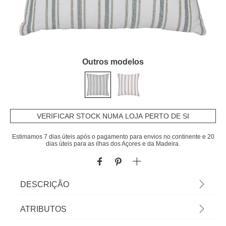
Outros modelos
VERIFICAR STOCK NUMA LOJA PERTO DE SI
Estimamos 7 dias úteis após o pagamento para envios no continente e 20
dias úteis para as ilhas dos Açores e da Madeira.
DESCRIÇÃO
Almofada GROOVE verde 40x40cm | A coleção
ATRIBUTOS
hôma têxtil reúne propostas únicas para