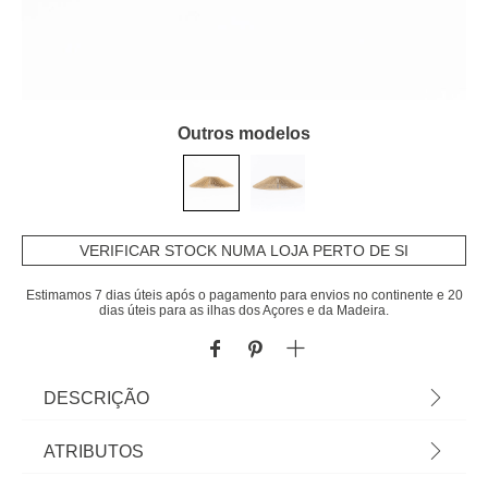
Outros modelos
VERIFICAR STOCK NUMA LOJA PERTO DE SI
Estimamos 7 dias úteis após o pagamento para envios no continente e 20
dias úteis para as ilhas dos Açores e da Madeira.
DESCRIÇÃO
Abajour bege 34cm | Descubra este e outros
ATRIBUTOS
artigos de iluminação de teto hôma para iluminar e