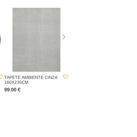
TAPETE AMBIENTE CINZA
VELA PERFUMADA
160X235CM
FRUTOS VERMELHOS
510GR
99.00 €
6.00 €