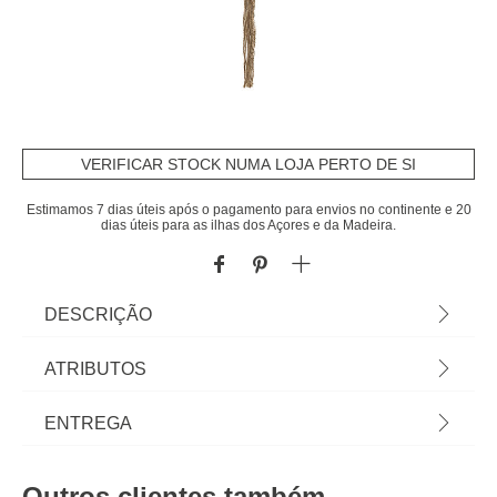
VERIFICAR STOCK NUMA LOJA PERTO DE SI
Estimamos 7 dias úteis após o pagamento para envios no continente e 20
dias úteis para as ilhas dos Açores e da Madeira.
DESCRIÇÃO
Vaso Suspenso Branco Em Cerâmica E Juta 74cm
ATRIBUTOS
| Na hôma encontra os melhores acessórios
decorativos para a sua casa. Descubra qual gosta
Material
cerâmica
ENTREGA
mais... é seu! | Cor: Branco, Bege | Dimensão:
74x11,5x11,5cm | Material: Cerâmica, Juta |
Peso do Produto
0,42
Prazos de entrega:
Marca: Atmosphera
Outros clientes também