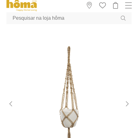
GTM-MFRK69Z true