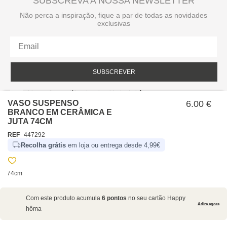
SUBSCREVA A NOSSA NEWSLETTER
Não perca a inspiração, fique a par de todas as novidades
exclusivas
SUBSCREVER
Li e aceito a política de privacidade da hôma.
Política de privacidade
VASO SUSPENSO
6.00 €
BRANCO EM CERÂMICA E
JUTA 74CM
REF
447292
Recolha grátis
em loja ou entrega desde 4,99€
74cm
SOBRE NÓS
Com este produto acumula
6 pontos
no seu cartão Happy
EMPRESA
Adira agora
hôma
RECRUTAMENTO
POLÍTICAS