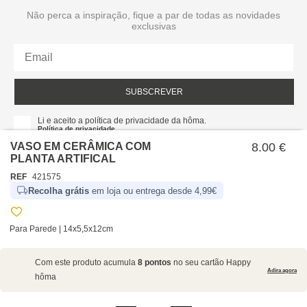
Não perca a inspiração, fique a par de todas as novidades
exclusivas
SUBSCREVER
Li e aceito a política de privacidade da hôma.
Política de privacidade
VASO EM CERÂMICA COM
8.00 €
PLANTA ARTIFICAL
REF
421575
Recolha grátis
em loja ou entrega desde 4,99€
Para Parede | 14x5,5x12cm
SOBRE NÓS
Com este produto acumula
8 pontos
no seu cartão Happy
EMPRESA
Adira agora
hôma
RECRUTAMENTO
POLÍTICAS
CARTÃO HAPPY
hôma