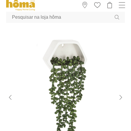
GTM-MFRK69Z true