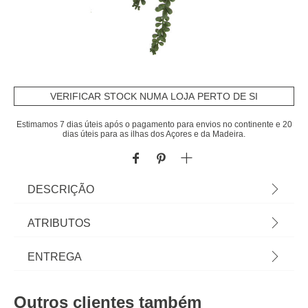
VERIFICAR STOCK NUMA LOJA PERTO DE SI
Estimamos 7 dias úteis após o pagamento para envios no continente e 20
dias úteis para as ilhas dos Açores e da Madeira.
DESCRIÇÃO
Vaso Em Cerâmica Com Planta Artifical | Para
ATRIBUTOS
Parede | 14x5,5x12cm | Conheça a oferta de
Plantas Artificiais que temos para si. Flores
Material
cerâmica
ENTREGA
Artificiais que irão manter a sua casa sempre
decorada. | Cor: Branco, Verde | Dimensão:
Peso do Produto
0,68
Prazos de entrega:
14x5,5x12cm | Material: Cerâmica, Pedra,
Outros clientes também
Poletileno
Altura
14,0 cm