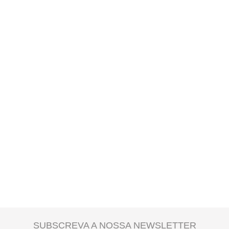
apresentado no checkout e é calculado de acordo com o peso total da
encomenda e local de destino.
SUBSCREVA A NOSSA NEWSLETTER