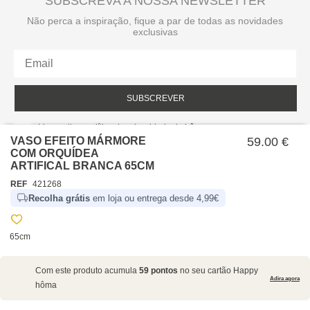
SUBSCREVA A NOSSA NEWSLETTER
Não perca a inspiração, fique a par de todas as novidades
exclusivas
SUBSCREVER
Li e aceito a política de privacidade da hôma.
Política de privacidade
VASO EFEITO MÁRMORE
59.00 €
COM ORQUÍDEA
ARTIFICAL BRANCA 65CM
REF
421268
Recolha grátis
em loja ou entrega desde 4,99€
65cm
SOBRE NÓS
Com este produto acumula
59 pontos
no seu cartão Happy
EMPRESA
Adira agora
hôma
RECRUTAMENTO
POLÍTICAS