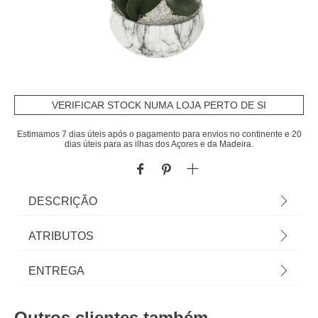
VERIFICAR STOCK NUMA LOJA PERTO DE SI
Estimamos 7 dias úteis após o pagamento para envios no continente e 20
dias úteis para as ilhas dos Açores e da Madeira.
DESCRIÇÃO
Vaso De Cimento Efeito Mármore Com Orquídea
ATRIBUTOS
Artifical Branca 65cm | Conheça a oferta de
plantas artificiais que temos para si. Flores
Material
cimento
ENTREGA
Artificiais que irão manter a sua casa sempre
decorada. | Cor: Branco | Dimensão: 65x25x25cm
Peso do Produto
4,30
Prazos de entrega:
| Material: Cimento, Pedra, Polietileno | Marca:
Outros clientes também