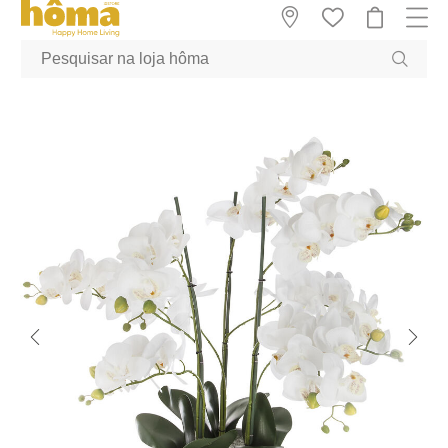
GTM-MFRK69Z true