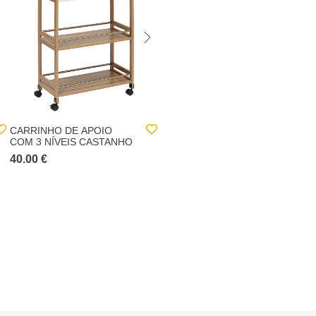
CARRINHO DE APOIO
MÓVEL DE APOIO COM
COM 3 NÍVEIS CASTANHO
DOIS CESTOS DE
ARRUMAÇÃO
40.00 €
30.00 €
45.00 €
BLACKBAMBU