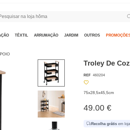
AÇÃO
TÊXTIL
ARRUMAÇÃO
JARDIM
OUTROS
PROMOÇÕES
APOIO
Troley De Co
REF
460204
75x28,5x45,5cm
49.00 €
Recolha grátis
em loja