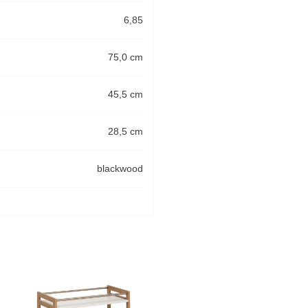
6,85
75,0 cm
45,5 cm
28,5 cm
blackwood
-33%