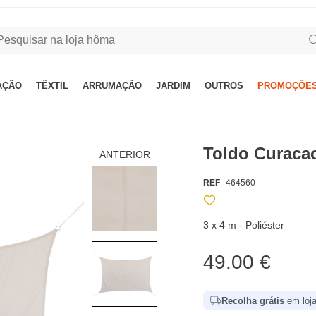
AÇÃO
TÊXTIL
ARRUMAÇÃO
JARDIM
OUTROS
PROMOÇÕES
Toldo Curacao
ANTERIOR
REF
464560
3 x 4 m - Poliéster
49.00 €
Recolha grátis
em loja