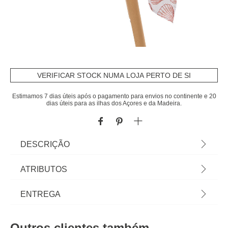
VERIFICAR STOCK NUMA LOJA PERTO DE SI
Estimamos 7 dias úteis após o pagamento para envios no continente e 20
dias úteis para as ilhas dos Açores e da Madeira.
DESCRIÇÃO
Toalha de mesa OCEANIA 150x300cm | Vista a
ATRIBUTOS
mesa e a sua cozinha com a nossa coleção de
têxteis de cozinha! Toalhas e guardanapos para
Material
poliéster
ENTREGA
servir sem esquecer a funcionalidade dos aventais
e panos de cozinha. Todo o toque é fundamental! |
Cor
terracota
Prazos de entrega:
Cor: Terracota | Dimensão: 1x150x300cm |
Outros clientes também