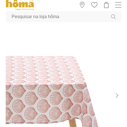
GTM-MFRK69Z true