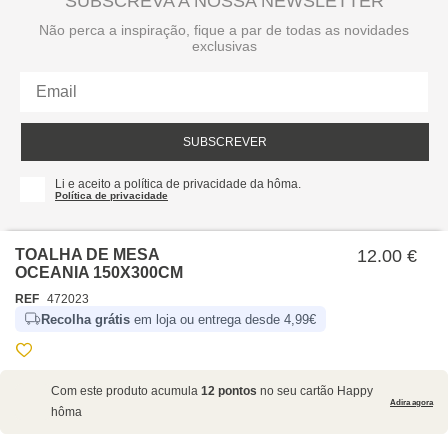
SUBSCREVA A NOSSA NEWSLETTER
Não perca a inspiração, fique a par de todas as novidades
exclusivas
SUBSCREVER
Li e aceito a política de privacidade da hôma.
Política de privacidade
TOALHA DE MESA
12.00 €
OCEANIA 150X300CM
REF
472023
Recolha grátis
em loja ou entrega desde 4,99€
SOBRE NÓS
Com este produto acumula
12 pontos
no seu cartão Happy
EMPRESA
Adira agora
hôma
RECRUTAMENTO
POLÍTICAS