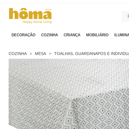
GTM-MFRK69Z true
DECORAÇÃO
COZINHA
CRIANÇA
MOBILIÁRIO
ILUMIN
COZINHA
>
MESA
>
TOALHAS, GUARDANAPOS E INDIVIDU