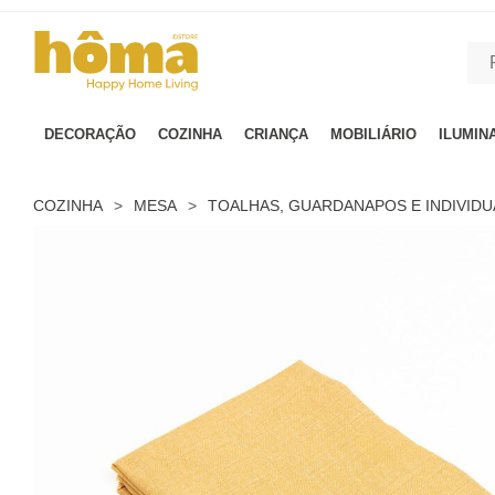
GTM-MFRK69Z true
DECORAÇÃO
COZINHA
CRIANÇA
MOBILIÁRIO
ILUMIN
COZINHA
>
MESA
>
TOALHAS, GUARDANAPOS E INDIVIDU