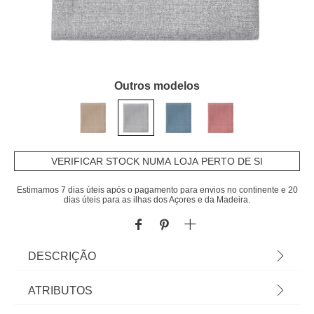
Outros modelos
VERIFICAR STOCK NUMA LOJA PERTO DE SI
Estimamos 7 dias úteis após o pagamento para envios no continente e 20
dias úteis para as ilhas dos Açores e da Madeira.
DESCRIÇÃO
Toalha de mesa KLIN cinza claro 150x200cm |
ATRIBUTOS
Vista a mesa e a sua cozinha com a nossa