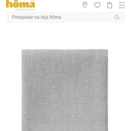
GTM-MFRK69Z true