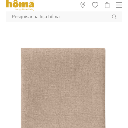
GTM-MFRK69Z true