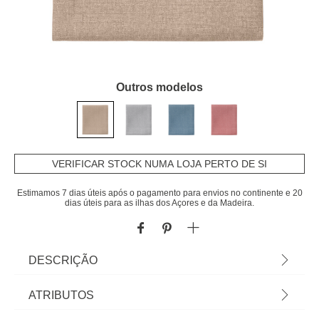
Outros modelos
VERIFICAR STOCK NUMA LOJA PERTO DE SI
Estimamos 7 dias úteis após o pagamento para envios no continente e 20
dias úteis para as ilhas dos Açores e da Madeira.
DESCRIÇÃO
Toalha de mesa KLIN bege 150x200cm | Vista a
ATRIBUTOS
mesa e a sua cozinha com a nossa coleção de