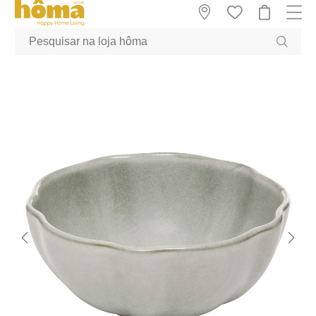
GTM-MFRK69Z true