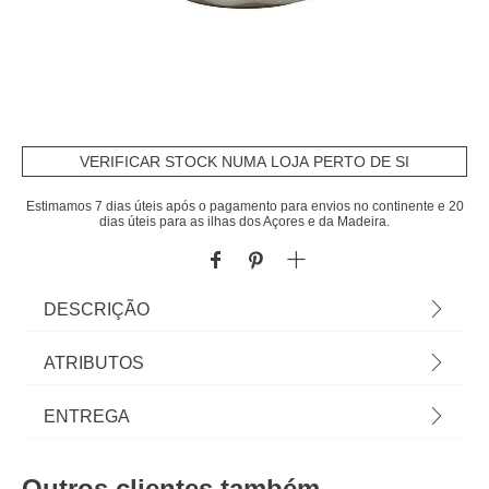
VERIFICAR STOCK NUMA LOJA PERTO DE SI
Estimamos 7 dias úteis após o pagamento para envios no continente e 20
dias úteis para as ilhas dos Açores e da Madeira.
DESCRIÇÃO
Tigela AUDE verde clara 48cl | Tudo o que a sua
ATRIBUTOS
Mesa precisa está em homa.pt Conheça a nossa
coleção de louças, copos, talheres, bases,
Material
grés
ENTREGA
suportes, peças para servir... servir com Happy
Home Living, e tudo vai saber muito melhor! | Cor:
Cor
verde claro
Prazos de entrega:
Verde Claro | Dimensão: 6x12x12cm | Material:
Outros clientes também