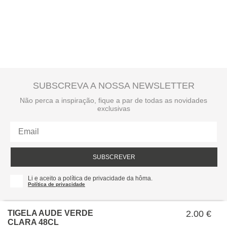
A
entrega ao domicílio
tem um custo para o utilizador. Este valor é
apresentado no checkout e é calculado de acordo com o peso total da
encomenda e local de destino.
SUBSCREVA A NOSSA NEWSLETTER
Não perca a inspiração, fique a par de todas as novidades
exclusivas
SUBSCREVER
Li e aceito a política de privacidade da hôma.
Política de privacidade
TIGELA AUDE VERDE
2.00 €
CLARA 48CL