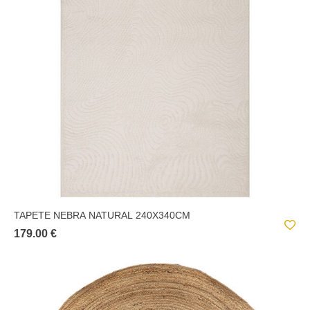
CONTEMPORÂNEO
COUKA
DAWN
ETHAN
ÉTNICO
LOOM
ROW
SS20
TAPETE NEBRA NATURAL 240X340CM
SS21
179.00 €
TRIBAL
VIVI