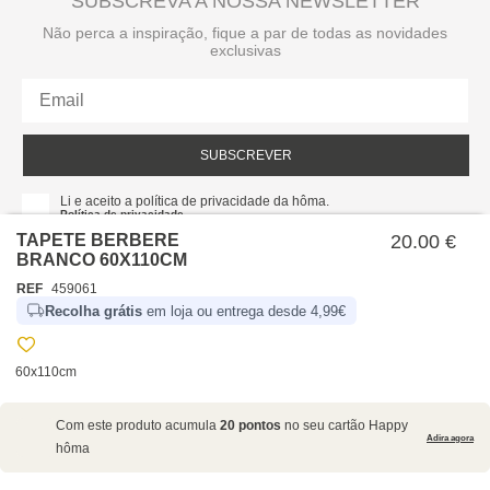
SUBSCREVA A NOSSA NEWSLETTER
Não perca a inspiração, fique a par de todas as novidades
exclusivas
SUBSCREVER
Li e aceito a política de privacidade da hôma.
Política de privacidade
TAPETE BERBERE
20.00 €
BRANCO 60X110CM
REF
459061
Recolha grátis
em loja ou entrega desde 4,99€
60x110cm
SOBRE NÓS
Com este produto acumula
20 pontos
no seu cartão Happy
EMPRESA
Adira agora
hôma
RECRUTAMENTO
POLÍTICAS