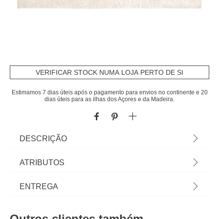
VERIFICAR STOCK NUMA LOJA PERTO DE SI
Estimamos 7 dias úteis após o pagamento para envios no continente e 20
dias úteis para as ilhas dos Açores e da Madeira.
DESCRIÇÃO
Tapete Berbere Branco 60x110cm | Em homa.pt
ATRIBUTOS
encontra tapetes para toda a casa! Tapetes para
sala, tapete quarto, tapetes redondos... Os pés
Material
poliéster
ENTREGA
agradecem e o espaço ganha uma nova dimensão
com as propostas de decoração para o chão! |
Peso do Produto
1,10
Prazos de entrega:
Cor: Branco | Dimensão: 60x110cm | Material:
Outros clientes também