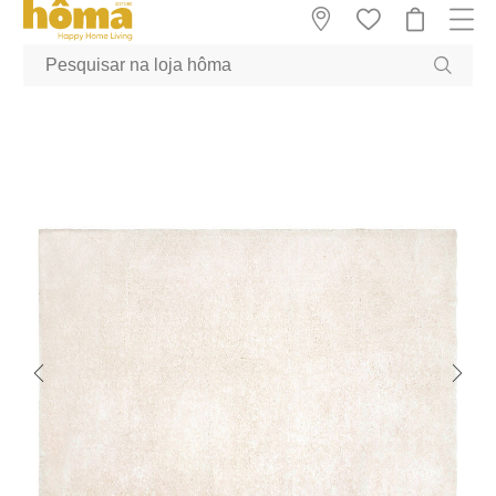
GTM-MFRK69Z true