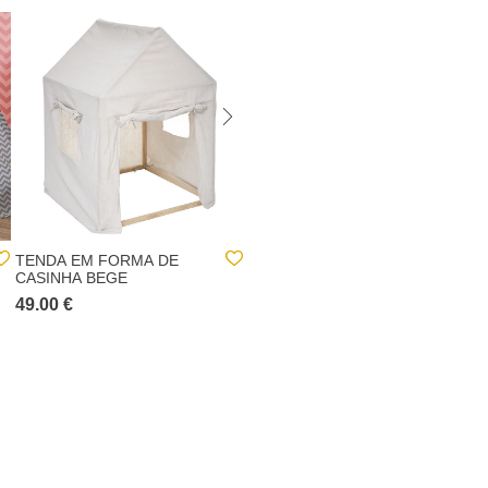
-36%
TENDA EM FORMA DE
TENDA TIPI ROSA
CASINHA BEGE
160X120CM
49.00 €
16.00 €
25.00 €