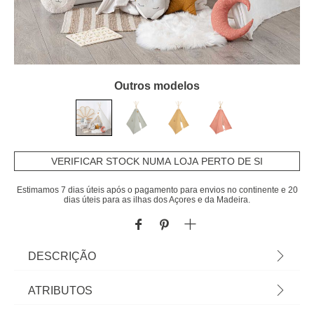
Outros modelos
VERIFICAR STOCK NUMA LOJA PERTO DE SI
Estimamos 7 dias úteis após o pagamento para envios no continente e 20
dias úteis para as ilhas dos Açores e da Madeira.
DESCRIÇÃO
estão a receber como sortido Tenda TIPI branca
ATRIBUTOS
com pompons | 160x120x120cm | Incluido bolsa