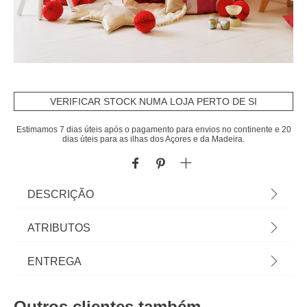
VERIFICAR STOCK NUMA LOJA PERTO DE SI
Estimamos 7 dias úteis após o pagamento para envios no continente e 20
dias úteis para as ilhas dos Açores e da Madeira.
DESCRIÇÃO
Tenda Pop Up Circus Vermelha 135x100cm |
ATRIBUTOS
Descubra a nossa coleção de mobiliário infantil!
Com hôma kids é fácil proporcionar aventuras e
Material
fibra de vidro
ENTREGA
mundos imaginários aos mais pequeninos.
Mobiliário para quarto de bebé e espaços para
Cor
vermelho
Prazos de entrega:
brincar. | Cor: Vermelho, Cru | Dimensão:
Outros clientes também