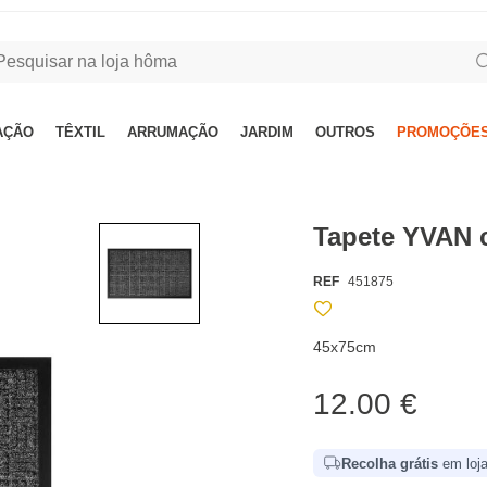
AÇÃO
TÊXTIL
ARRUMAÇÃO
JARDIM
OUTROS
PROMOÇÕES
Tapete YVAN 
REF
451875
45x75cm
12.00 €
Recolha grátis
em loja