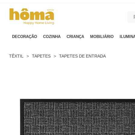
GTM-MFRK69Z true
DECORAÇÃO
COZINHA
CRIANÇA
MOBILIÁRIO
ILUMIN
TÊXTIL
>
TAPETES
>
TAPETES DE ENTRADA