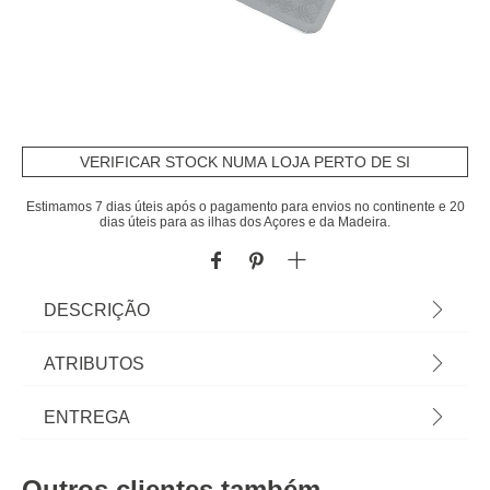
VERIFICAR STOCK NUMA LOJA PERTO DE SI
Estimamos 7 dias úteis após o pagamento para envios no continente e 20
dias úteis para as ilhas dos Açores e da Madeira.
DESCRIÇÃO
Tapete WC Antiderrapante Cinza Escuro 53x53cm
ATRIBUTOS
| À procura das toalhas de banho ideais? Encontre
aqui as propostas de têxtil de banho, cortinas de
Material
borracha
ENTREGA
duche ou tapetes de banho para levar todo o
conforto que merece até à sua casa de banho. |
Peso do Produto
0,91
Prazos de entrega:
Cor: Cinza Escuro | Dimensão: 53x53cm |
Outros clientes também