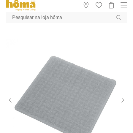
GTM-MFRK69Z true