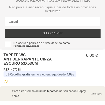
SUBSCREVA A NOSSA NEWSLETTER
Não perca a inspiração, fique a par de todas as novidades
exclusivas
SUBSCREVER
Li e aceito a política de privacidade da hôma.
Política de privacidade
TAPETE WC
6.00 €
ANTIDERRAPANTE CINZA
ESCURO 53X53CM
REF
457238
Recolha grátis
em loja ou entrega desde 4,99€
SOBRE NÓS
Com este produto acumula
6 pontos
no seu cartão Happy
EMPRESA
Adira agora
hôma
RECRUTAMENTO
POLÍTICAS