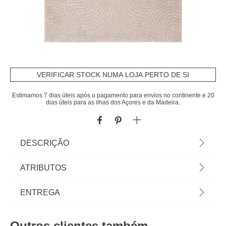
VERIFICAR STOCK NUMA LOJA PERTO DE SI
Estimamos 7 dias úteis após o pagamento para envios no continente e 20
dias úteis para as ilhas dos Açores e da Madeira.
DESCRIÇÃO
Tapete NEBRA bege 240x340cm | Em homa.pt
ATRIBUTOS
encontra tapetes para toda a casa! Tapetes para
sala, tapete quarto, tapetes redondos... Os pés
Material
poliéster
ENTREGA
agradecem e o espaço ganha uma nova dimensão
com as propostas de decoração para o chão! |
Peso do Produto
15,00
Prazos de entrega:
Cor: Bege | Dimensão: 240x340cm | Material:
Outros clientes também