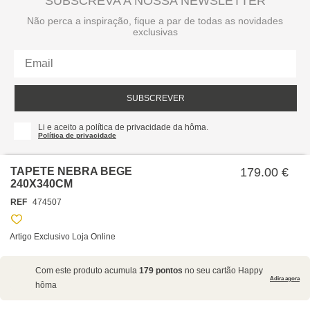
SUBSCREVA A NOSSA NEWSLETTER
Não perca a inspiração, fique a par de todas as novidades
exclusivas
SUBSCREVER
Li e aceito a política de privacidade da hôma.
Política de privacidade
TAPETE NEBRA BEGE
179.00 €
240X340CM
REF
474507
Artigo Exclusivo Loja Online
SOBRE NÓS
Com este produto acumula
179 pontos
no seu cartão Happy
EMPRESA
Adira agora
hôma
RECRUTAMENTO
POLÍTICAS