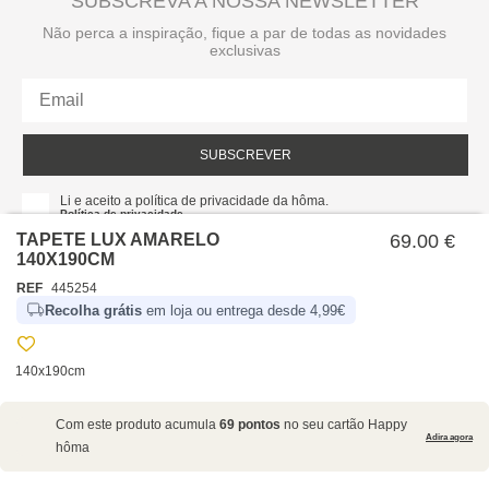
SUBSCREVA A NOSSA NEWSLETTER
Não perca a inspiração, fique a par de todas as novidades
exclusivas
SUBSCREVER
Li e aceito a política de privacidade da hôma.
Política de privacidade
TAPETE LUX AMARELO
69.00 €
140X190CM
REF
445254
Recolha grátis
em loja ou entrega desde 4,99€
140x190cm
SOBRE NÓS
Com este produto acumula
69 pontos
no seu cartão Happy
EMPRESA
Adira agora
hôma
RECRUTAMENTO
POLÍTICAS