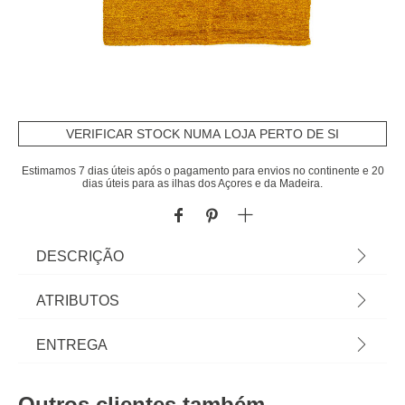
VERIFICAR STOCK NUMA LOJA PERTO DE SI
Estimamos 7 dias úteis após o pagamento para envios no continente e 20
dias úteis para as ilhas dos Açores e da Madeira.
DESCRIÇÃO
Tapete Lux Amarelo 140x190cm | Em homa.pt
ATRIBUTOS
encontra tapetes para toda a casa! Tapetes para
sala, tapete quarto, tapetes redondos... Os pés
Material
poliéster
ENTREGA
agradecem e o espaço ganha uma nova dimensão
com as propostas de decoração para o chão! |
Cor
amarelo
Prazos de entrega:
Cor: Amarelo | Dimensão: 140x190cm
Outros clientes também