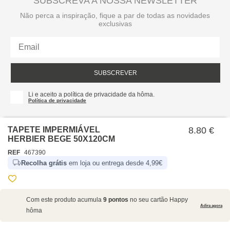
SUBSCREVA A NOSSA NEWSLETTER
Não perca a inspiração, fique a par de todas as novidades
exclusivas
SUBSCREVER
Li e aceito a política de privacidade da hôma.
Política de privacidade
TAPETE IMPERMIÁVEL
8.80 €
HERBIER BEGE 50X120CM
REF
467390
Recolha grátis
em loja ou entrega desde 4,99€
SOBRE NÓS
Com este produto acumula
9 pontos
no seu cartão Happy
EMPRESA
Adira agora
hôma
RECRUTAMENTO
POLÍTICAS