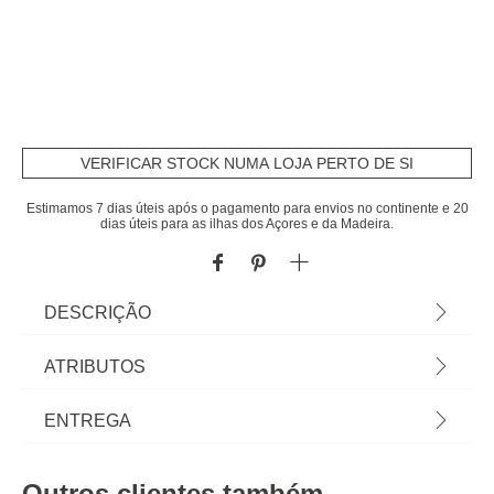
VERIFICAR STOCK NUMA LOJA PERTO DE SI
Estimamos 7 dias úteis após o pagamento para envios no continente e 20
dias úteis para as ilhas dos Açores e da Madeira.
DESCRIÇÃO
Tapete impermiável HERBIER bege 50x120cm |
ATRIBUTOS
Em homa.pt encontra tapetes para toda a casa!
Tapetes para sala, tapete quarto, tapetes
Material
poliamida
ENTREGA
redondos... Os pés agradecem e o espaço ganha
uma nova dimensão com as propostas de
Peso do Produto
2,10
Prazos de entrega:
decoração para o chão! | Cor: Bege | Dimensão:
Outros clientes também