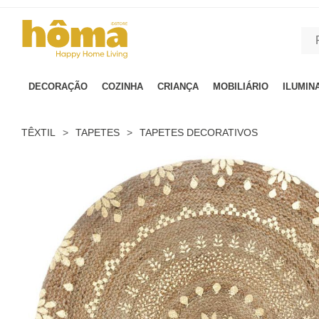
GTM-MFRK69Z true
DECORAÇÃO
COZINHA
CRIANÇA
MOBILIÁRIO
ILUMIN
TÊXTIL
>
TAPETES
>
TAPETES DECORATIVOS