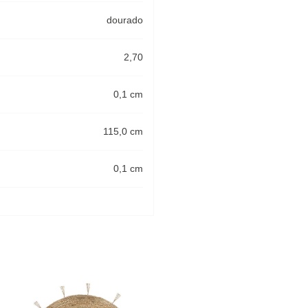
dourado
2,70
0,1 cm
115,0 cm
0,1 cm