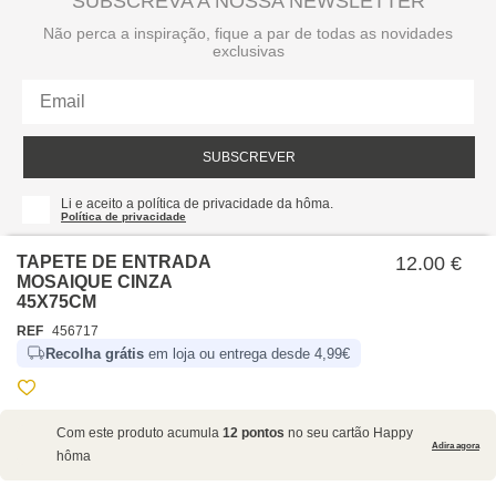
SUBSCREVA A NOSSA NEWSLETTER
Não perca a inspiração, fique a par de todas as novidades
exclusivas
SUBSCREVER
Li e aceito a política de privacidade da hôma.
Política de privacidade
TAPETE DE ENTRADA
12.00 €
MOSAIQUE CINZA
45X75CM
REF
456717
Recolha grátis
em loja ou entrega desde 4,99€
SOBRE NÓS
Com este produto acumula
12 pontos
no seu cartão Happy
EMPRESA
Adira agora
hôma
RECRUTAMENTO
POLÍTICAS