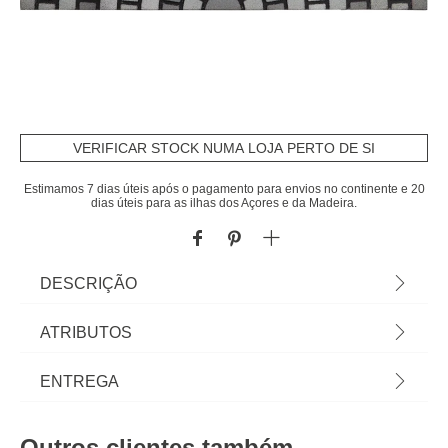
VERIFICAR STOCK NUMA LOJA PERTO DE SI
Estimamos 7 dias úteis após o pagamento para envios no continente e 20
dias úteis para as ilhas dos Açores e da Madeira.
DESCRIÇÃO
Tapete De Entrada Mosaique Cinza 45x75cm |
ATRIBUTOS
Cuide da higiene e limpeza da casa com os
acessórios e produtos de limpeza adequados,
Material
borracha
ENTREGA
mantendo a casa limpa e o ambiente saudável. Na
seção de Limpeza das lojas hôma encontra todos
Peso do Produto
1,83
Prazos de entrega:
os produtos e auxiliares de limpeza que a sua
Outros clientes também