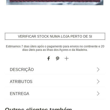
VERIFICAR STOCK NUMA LOJA PERTO DE SI
Estimamos 7 dias úteis após o pagamento para envios no continente e 20
dias úteis para as ilhas dos Açores e da Madeira.
DESCRIÇÃO
Tapete De Entrada Lisa Bordeaux 40x60cm | Em
ATRIBUTOS
homa.pt encontra tapetes para toda a casa!
Tapetes para sala, tapete quarto, tapetes
Material
pvc
ENTREGA
redondos? Os pés agradecem e o espaço ganha
uma nova dimensão com as propostas de
Cor
bordeaux
Prazos de entrega:
decoração para o chão! | Cor: Bordeaux |
Outros clientes também