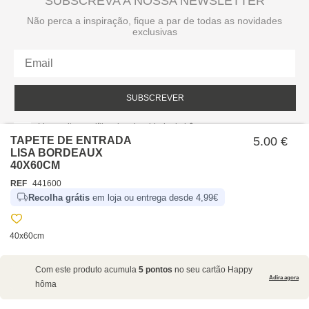
SUBSCREVA A NOSSA NEWSLETTER
Não perca a inspiração, fique a par de todas as novidades
exclusivas
SUBSCREVER
Li e aceito a política de privacidade da hôma.
Política de privacidade
TAPETE DE ENTRADA
5.00 €
LISA BORDEAUX
40X60CM
REF
441600
Recolha grátis
em loja ou entrega desde 4,99€
40x60cm
SOBRE NÓS
Com este produto acumula
5 pontos
no seu cartão Happy
EMPRESA
Adira agora
hôma
RECRUTAMENTO
POLÍTICAS