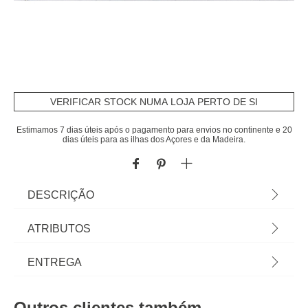
VERIFICAR STOCK NUMA LOJA PERTO DE SI
Estimamos 7 dias úteis após o pagamento para envios no continente e 20
dias úteis para as ilhas dos Açores e da Madeira.
DESCRIÇÃO
Tapete De Entrada Hello 33x60cm | Cuide da
ATRIBUTOS
higiene e limpeza da casa com os acessórios e
produtos de limpeza adequados, mantendo a casa
Material
pvc
ENTREGA
limpa e o ambiente saudável. Na seção de
Limpeza das lojas hôma encontra todos os
Peso do Produto
0,25
Prazos de entrega:
produtos e auxiliares de limpeza que a sua casa
Outros clientes também