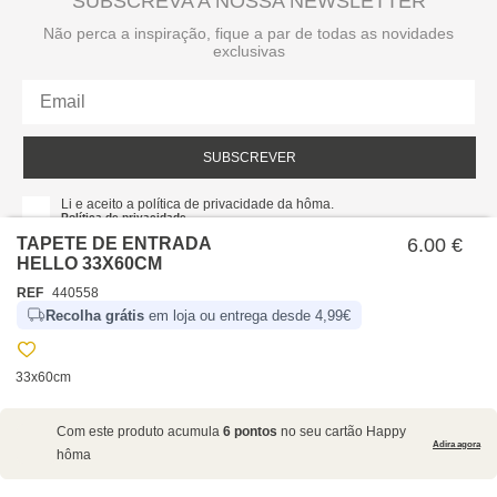
SUBSCREVA A NOSSA NEWSLETTER
Não perca a inspiração, fique a par de todas as novidades
exclusivas
SUBSCREVER
Li e aceito a política de privacidade da hôma.
Política de privacidade
TAPETE DE ENTRADA
6.00 €
HELLO 33X60CM
REF
440558
Recolha grátis
em loja ou entrega desde 4,99€
33x60cm
SOBRE NÓS
Com este produto acumula
6 pontos
no seu cartão Happy
EMPRESA
Adira agora
hôma
RECRUTAMENTO
POLÍTICAS