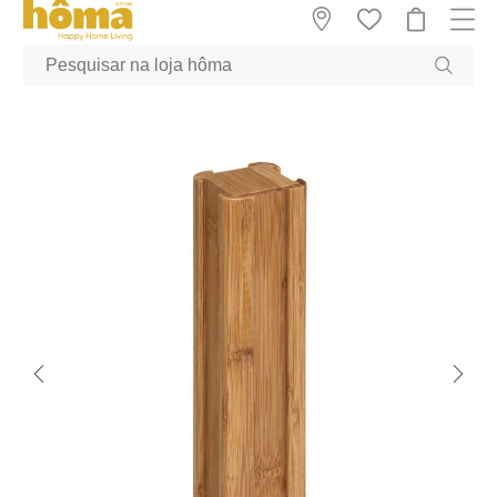
GTM-MFRK69Z true