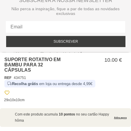
SUBSCREVA A NOSSA NEWSLETTER
Não perca a inspiração, fique a par de todas as novidades
exclusivas
SUBSCREVER
Li e aceito a política de privacidade da hôma.
Política de privacidade
SUPORTE ROTATIVO EM
10.00 €
BAMBU PARA 32
CÁPSULAS
REF
434751
Recolha grátis
em loja ou entrega desde 4,99€
29x10x10cm
SOBRE NÓS
Com este produto acumula
10 pontos
no seu cartão Happy
EMPRESA
Adira agora
hôma
RECRUTAMENTO
POLÍTICAS