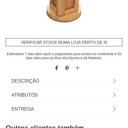
VERIFICAR STOCK NUMA LOJA PERTO DE SI
Estimamos 7 dias úteis após o pagamento para envios no continente e 20
dias úteis para as ilhas dos Açores e da Madeira.
DESCRIÇÃO
Suporte Rotativo Em Bambu Para 32 Cápsulas |
ATRIBUTOS
29x10x10cm | Sabia que a sua Cozinha pode ser o
lugar mais feliz do mundo? Conheça a nossa
Material
bambu
ENTREGA
gama de utensílios para uma cozinha cheia de
Happy Home Living. Cozinhar com os utensílios
Cor
natural
Prazos de entrega:
certos é tão mais fácil! | Cor: Natural | Dimensão:
Outros clientes também