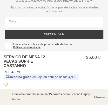
SUBSCREVA A NOSSA NEWSLETTER
Não perca a inspiração, fique a par de todas as novidades
exclusivas
SUBSCREVER
Li e aceito a política de privacidade da hôma.
Política de privacidade
SERVIÇO DE MESA 12
35.00 €
PEÇAS SOPHIE
CASTANHO
REF
470798
Recolha grátis
em loja ou entrega desde 4,99€
SOBRE NÓS
Com este produto acumula
35 pontos
no seu cartão Happy
EMPRESA
Adira agora
hôma
RECRUTAMENTO
POLÍTICAS