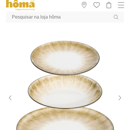
GTM-MFRK69Z true