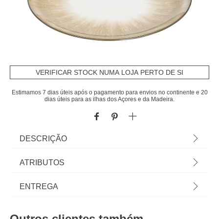
VERIFICAR STOCK NUMA LOJA PERTO DE SI
Estimamos 7 dias úteis após o pagamento para envios no continente e 20
dias úteis para as ilhas dos Açores e da Madeira.
DESCRIÇÃO
Serviço de mesa 12 peças SOPHIE castanho |
ATRIBUTOS
Tudo o que a sua Mesa precisa está em homa.pt
Conheça a nossa coleção de louças, copos,
Material
porcelana
ENTREGA
talheres, bases, suportes, peças para servir...
servir com Happy Home Living, e tudo vai saber
Peso do Produto
6,70
Prazos de entrega:
muito melhor! | Cor: Castanho | Dimensão:
Outros clientes também