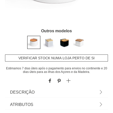
Outros modelos
VERIFICAR STOCK NUMA LOJA PERTO DE SI
Estimamos 7 dias úteis após o pagamento para envios no continente e 20
dias úteis para as ilhas dos Açores e da Madeira.
DESCRIÇÃO
Saleiro Branco De Cerâmica Com Tampa Em
ATRIBUTOS
Madeira | 550ml | Tudo o que a sua Mesa precisa