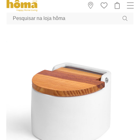
GTM-MFRK69Z true