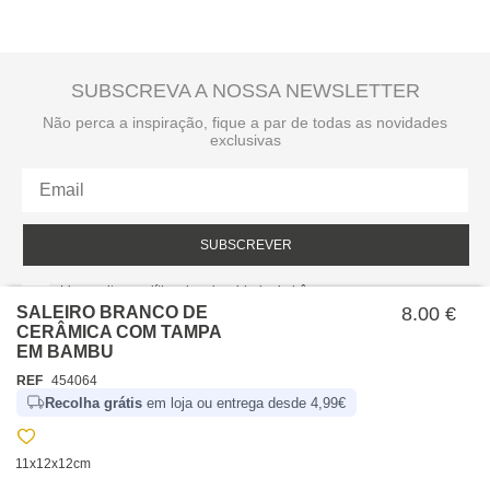
SUBSCREVA A NOSSA NEWSLETTER
Não perca a inspiração, fique a par de todas as novidades
exclusivas
SUBSCREVER
Li e aceito a política de privacidade da hôma.
Política de privacidade
SALEIRO BRANCO DE
8.00 €
CERÂMICA COM TAMPA
EM BAMBU
REF
454064
Recolha grátis
em loja ou entrega desde 4,99€
11x12x12cm
SOBRE NÓS