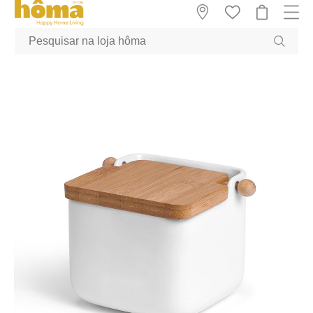
GTM-MFRK69Z true