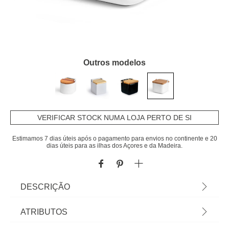
Outros modelos
VERIFICAR STOCK NUMA LOJA PERTO DE SI
Estimamos 7 dias úteis após o pagamento para envios no continente e 20
dias úteis para as ilhas dos Açores e da Madeira.
DESCRIÇÃO
Saleiro Branco De Cerâmica Com Tampa Em
ATRIBUTOS
Bambu | 11x12x12cm | Tudo o que a sua Mesa