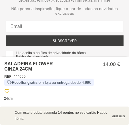
SUBSCREVA A NOSSA NEWSLETTER
Não perca a inspiração, fique a par de todas as novidades
exclusivas
SUBSCREVER
Li e aceito a política de privacidade da hôma.
Política de privacidade
SALADEIRA FLOWER
14.00 €
CINZA 24CM
REF
444650
Recolha grátis
em loja ou entrega desde 4,99€
24cm
SOBRE NÓS
Com este produto acumula
14 pontos
no seu cartão Happy
EMPRESA
Adira agora
hôma
RECRUTAMENTO
POLÍTICAS