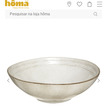
GTM-MFRK69Z true