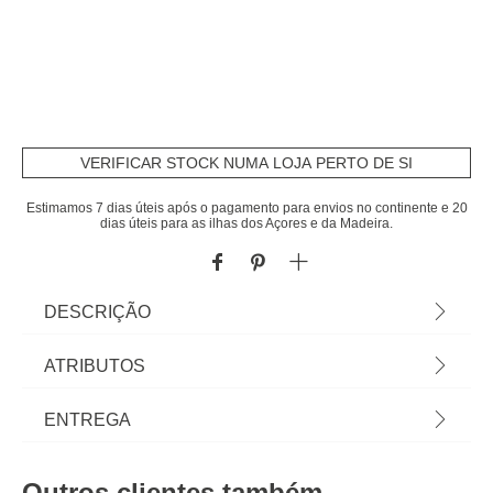
VERIFICAR STOCK NUMA LOJA PERTO DE SI
Estimamos 7 dias úteis após o pagamento para envios no continente e 20
dias úteis para as ilhas dos Açores e da Madeira.
DESCRIÇÃO
Saladeira Flower Cinza 24cm | Pode ser utilizado
ATRIBUTOS
na máquina de lavar loiça | Tudo o que a sua Mesa
precisa está em homa.pt Conheça a nossa
Material
grés
ENTREGA
coleção de louças, copos, talheres, bases,
suportes, peças para servir... servir com Happy
Peso do Produto
1,08
Prazos de entrega:
Home Living, e tudo vai saber muito melhor! | Cor:
Outros clientes também