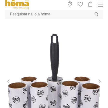
GTM-MFRK69Z true