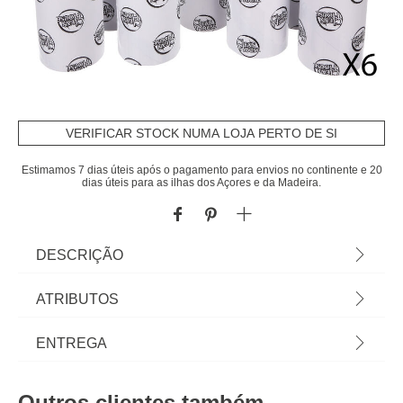
VERIFICAR STOCK NUMA LOJA PERTO DE SI
Estimamos 7 dias úteis após o pagamento para envios no continente e 20
dias úteis para as ilhas dos Açores e da Madeira.
DESCRIÇÃO
Rolo Adesivo Tira Borboto Com 6 Recargas |
ATRIBUTOS
Descubra este e mais artigos da gama de
arrumação hôma. Os nossos artigos de Arrumação
Material
polipropileno
ENTREGA
para lavandaria e dispensa vão fazer com que
consiga tirar o melhor proveito dos seus espaços! |
Peso do Produto
0,20
Prazos de entrega:
Cor: Cinza | Dimensão: 21,2x4,2x17cm | Material:
Outros clientes também