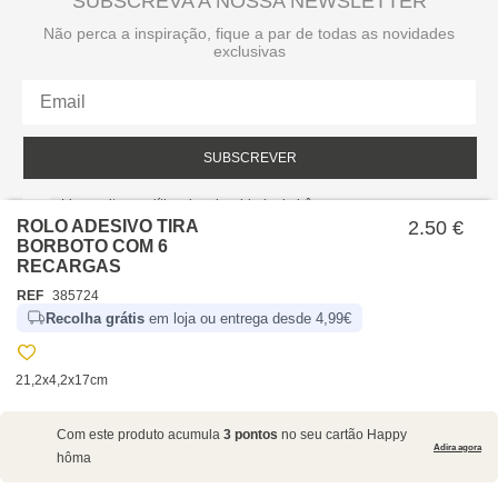
SUBSCREVA A NOSSA NEWSLETTER
Não perca a inspiração, fique a par de todas as novidades
exclusivas
SUBSCREVER
Li e aceito a política de privacidade da hôma.
Política de privacidade
ROLO ADESIVO TIRA
2.50 €
BORBOTO COM 6
RECARGAS
REF
385724
Recolha grátis
em loja ou entrega desde 4,99€
21,2x4,2x17cm
SOBRE NÓS
Com este produto acumula
3 pontos
no seu cartão Happy
EMPRESA
Adira agora
hôma
RECRUTAMENTO
POLÍTICAS