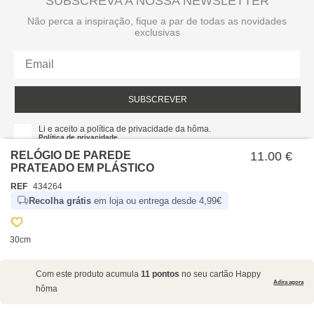
SUBSCREVA A NOSSA NEWSLETTER
Não perca a inspiração, fique a par de todas as novidades
exclusivas
SUBSCREVER
Li e aceito a política de privacidade da hôma.
Política de privacidade
RELÓGIO DE PAREDE
11.00 €
PRATEADO EM PLÁSTICO
REF
434264
Recolha grátis
em loja ou entrega desde 4,99€
30cm
SOBRE NÓS
Com este produto acumula
11 pontos
no seu cartão Happy
EMPRESA
Adira agora
hôma
RECRUTAMENTO
POLÍTICAS