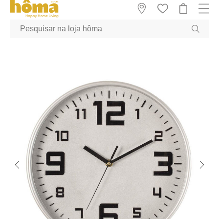
GTM-MFRK69Z true