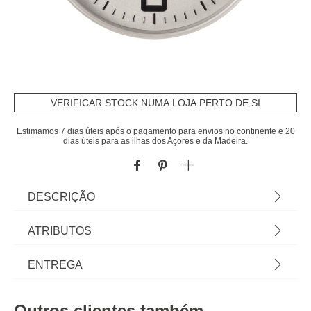
VERIFICAR STOCK NUMA LOJA PERTO DE SI
Estimamos 7 dias úteis após o pagamento para envios no continente e 20
dias úteis para as ilhas dos Açores e da Madeira.
DESCRIÇÃO
Relógio de Parede Prateado em plástico, 30 cm.
ATRIBUTOS
Conheça os nossos Relógios decorativos para
casa. Comece já hoje a decorar a sua casa á sua
Material
polipropileno
ENTREGA
medida com os artigos hôma. | Dimensão: 30cm |
Material: Plástico
Cor
prateado
Prazos de entrega:
Outros clientes também