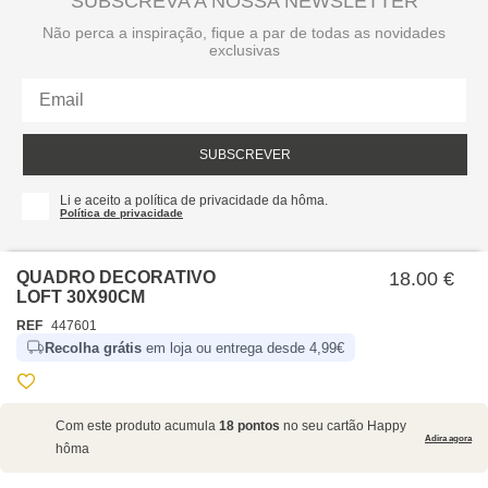
SUBSCREVA A NOSSA NEWSLETTER
Não perca a inspiração, fique a par de todas as novidades
exclusivas
SUBSCREVER
Li e aceito a política de privacidade da hôma.
Política de privacidade
QUADRO DECORATIVO
18.00 €
LOFT 30X90CM
REF
447601
Recolha grátis
em loja ou entrega desde 4,99€
SOBRE NÓS
Com este produto acumula
18 pontos
no seu cartão Happy
EMPRESA
Adira agora
hôma
RECRUTAMENTO
POLÍTICAS