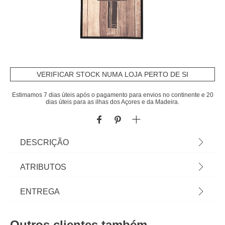
VERIFICAR STOCK NUMA LOJA PERTO DE SI
Estimamos 7 dias úteis após o pagamento para envios no continente e 20
dias úteis para as ilhas dos Açores e da Madeira.
DESCRIÇÃO
Quadro Decorativo Loft 30x990cm | Para Pendurar
ATRIBUTOS
| Descubra a nossa coleção de quadros
decorativos e telas, e personalize as suas paredes
Material
poliestireno
ENTREGA
à sua medida com a hôma. | Cor: Multicolor |
Dimensões da Tela: 30x2,6x90 cm | Material: MDF
Peso do Produto
1,00
Prazos de entrega:
| Marca: ATMOSPHERA
Outros clientes também