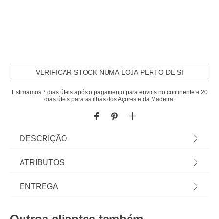
VERIFICAR STOCK NUMA LOJA PERTO DE SI
Estimamos 7 dias úteis após o pagamento para envios no continente e 20
dias úteis para as ilhas dos Açores e da Madeira.
DESCRIÇÃO
Quadro 3D CURTIS Taupe 51,6x151,7cm |
ATRIBUTOS
Descubra a nossa coleção de quadros decorativos
e telas, e personalize as suas paredes à sua
Material
poliéster
ENTREGA
medida com a hôma. | Cor: Taupe | Medidas:
51,5x5x151,7cm | Material: Poliéster E Poliestireno
Cor
taupe
Prazos de entrega:
| Marca: Atmosphera
Outros clientes também