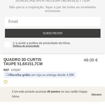
SUBSCREVA A NOSSA NEWSLETTER
Não perca a inspiração, fique a par de todas as novidades
exclusivas
SUBSCREVER
Li e aceito a política de privacidade da hôma.
Política de privacidade
QUADRO 3D CURTIS
49.00 €
TAUPE 51,6X151,7CM
REF
470267
Recolha grátis
em loja ou entrega desde 4,99€
SOBRE NÓS
Com este produto acumula
49 pontos
no seu cartão Happy
EMPRESA
Adira agora
hôma
RECRUTAMENTO
POLÍTICAS