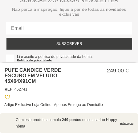
SUBSCREVA A NOSSA NEWSLETTER
Não perca a inspiração, fique a par de todas as novidades
exclusivas
SUBSCREVER
Li e aceito a política de privacidade da hôma.
Política de privacidade
PUFE CANDICE VERDE
249.00 €
ESCURO EM VELUDO
45X64X91CM
REF
462741
Artigo Exclusivo Loja Online | Apenas Entrega ao Domicílio
SOBRE NÓS
Com este produto acumula
249 pontos
no seu cartão Happy
EMPRESA
Adira agora
hôma
RECRUTAMENTO
POLÍTICAS