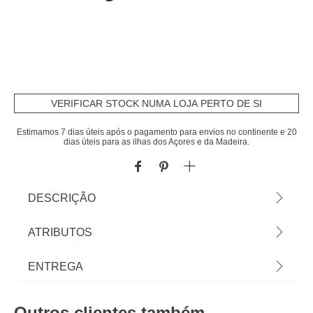
VERIFICAR STOCK NUMA LOJA PERTO DE SI
Estimamos 7 dias úteis após o pagamento para envios no continente e 20
dias úteis para as ilhas dos Açores e da Madeira.
DESCRIÇÃO
Pufe CANDICE verde escuro em veludo
ATRIBUTOS
45x64x91cm | Conheça os pufes e banquetas que
temos para si. O mobiliário hôma foi pensado para
Material
aglomerado
ENTREGA
Home Happy Living. Os melhores artigos de
decoração, estão aqui. | Cor: Verde Escuro |
Cor
verde escuro
Prazos de entrega:
Dimensão: 45x64x91cm | Material: Aglomerado,
Outros clientes também