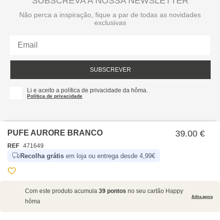
SUBSCREVA A NOSSA NEWSLETTER
Não perca a inspiração, fique a par de todas as novidades
exclusivas
SUBSCREVER
Li e aceito a política de privacidade da hôma.
Política de privacidade
PUFE AURORE BRANCO
39.00 €
REF
471649
Recolha grátis
em loja ou entrega desde 4,99€
SOBRE NÓS
Com este produto acumula
39 pontos
no seu cartão Happy
EMPRESA
Adira agora
hôma
RECRUTAMENTO
POLÍTICAS