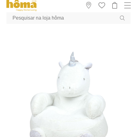
GTM-MFRK69Z true