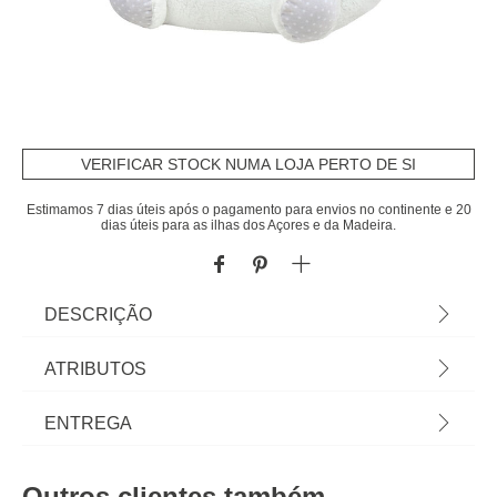
VERIFICAR STOCK NUMA LOJA PERTO DE SI
Estimamos 7 dias úteis após o pagamento para envios no continente e 20
dias úteis para as ilhas dos Açores e da Madeira.
DESCRIÇÃO
Pufe AURORE branco 45x45x45cm | Com as
ATRIBUTOS
soluções de arrumação e organização as crianças
aprendem desde cedo que cada coisa tem o seu
Material
poliéster
ENTREGA
lugar e crescem em espaços organizados.
Descubra mais propostas hôma kids em homa.pt |
Peso do Produto
2,10
Prazos de entrega:
Cor: Branco | Dimensão: 45x45x45cm | Material:
Outros clientes também