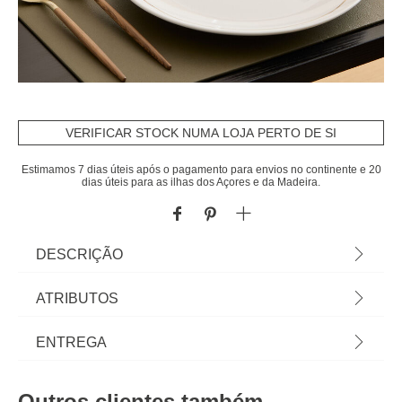
VERIFICAR STOCK NUMA LOJA PERTO DE SI
Estimamos 7 dias úteis após o pagamento para envios no continente e 20
dias úteis para as ilhas dos Açores e da Madeira.
DESCRIÇÃO
Prato raso SELENA branco em porcelana 26cm |
ATRIBUTOS
Tudo o que a sua Mesa precisa está em homa.pt
Conheça a nossa coleção de louças, copos,
Material
porcelana
ENTREGA
talheres, bases, suportes, peças para servir...
servir com Happy Home Living, e tudo vai saber
Peso do Produto
0,79
Prazos de entrega:
muito melhor! | Cor: Branco | Dimensão:
Outros clientes também