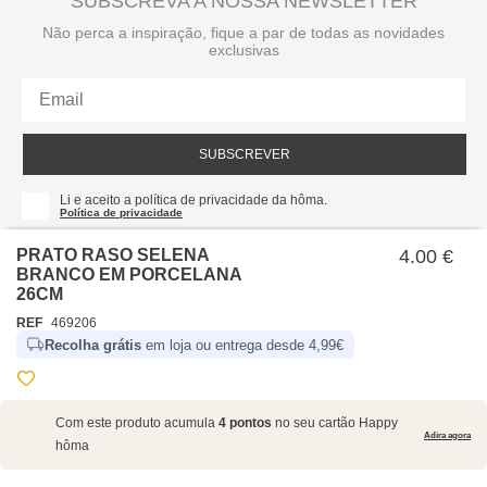
SUBSCREVA A NOSSA NEWSLETTER
Não perca a inspiração, fique a par de todas as novidades
exclusivas
SUBSCREVER
Li e aceito a política de privacidade da hôma.
Política de privacidade
PRATO RASO SELENA
4.00 €
BRANCO EM PORCELANA
26CM
REF
469206
Recolha grátis
em loja ou entrega desde 4,99€
SOBRE NÓS
Com este produto acumula
4 pontos
no seu cartão Happy
EMPRESA
Adira agora
hôma
RECRUTAMENTO
POLÍTICAS