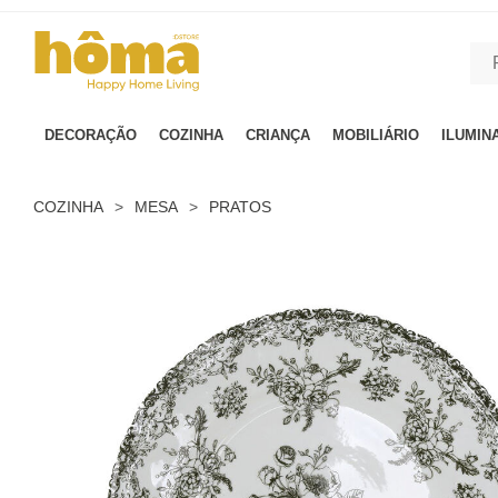
GTM-MFRK69Z true
DECORAÇÃO
COZINHA
CRIANÇA
MOBILIÁRIO
ILUMIN
COZINHA
>
MESA
>
PRATOS