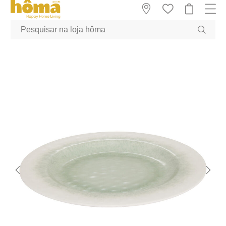
GTM-MFRK69Z true