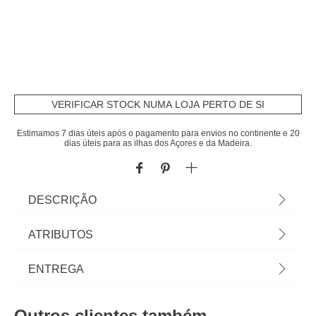
VERIFICAR STOCK NUMA LOJA PERTO DE SI
Estimamos 7 dias úteis após o pagamento para envios no continente e 20
dias úteis para as ilhas dos Açores e da Madeira.
DESCRIÇÃO
Prato raso CLARA verde 28cm | Tudo o que a sua
ATRIBUTOS
Mesa precisa está em homa.pt Conheça a nossa
coleção de louças, copos, talheres, bases,
Material
melamina
ENTREGA
suportes, peças para servir... servir com Happy
Home Living, e tudo vai saber muito melhor! | Cor:
Cor
verde
Prazos de entrega:
Verde | Dimensão: 28cm | Material: Melamina |
Outros clientes também