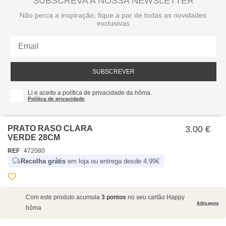
SUBSCREVA A NOSSA NEWSLETTER
Não perca a inspiração, fique a par de todas as novidades
exclusivas
SUBSCREVER
Li e aceito a política de privacidade da hôma.
Política de privacidade
PRATO RASO CLARA
3.00 €
VERDE 28CM
REF
472080
Recolha grátis
em loja ou entrega desde 4,99€
SOBRE NÓS
Com este produto acumula
3 pontos
no seu cartão Happy
EMPRESA
Adira agora
hôma
RECRUTAMENTO
POLÍTICAS